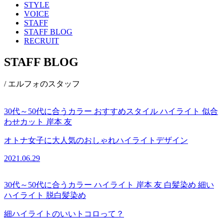
STYLE
VOICE
STAFF
STAFF BLOG
RECRUIT
STAFF BLOG
/ エルフォのスタッフ
30代～50代に合うカラー
おすすめスタイル
ハイライト
似合
わせカット
岸本 友
オトナ女子に大人気のおしゃれハイライトデザイン
2021.06.29
30代～50代に合うカラー
ハイライト
岸本 友
白髪染め
細い
ハイライト
脱白髪染め
細ハイライトのいいトコロって？