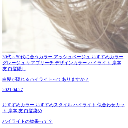
30代～50代に合うカラー
アッシュベージュ
おすすめカラー
グレージュ
ケアブリーチ
デザインカラー
ハイライト
岸本
友
白髪隠し
白髪が隠れるハイライトってありますか？
2021.04.27
おすすめカラー
おすすめスタイル
ハイライト
似合わせカッ
ト
岸本 友
白髪染め
ハイライトの効果って？