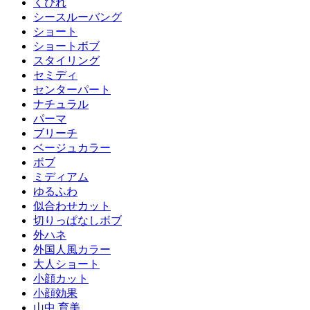
くびれ
シースルーバング
ショート
ショートボブ
スタイリング
セミディ
センターパート
ナチュラル
パーマ
ブリーチ
ベージュカラー
ボブ
ミディアム
ゆるふわ
似合わせカット
切りっぱなしボブ
外ハネ
外国人風カラー
大人ショート
小顔カット
小顔効果
山中 育美