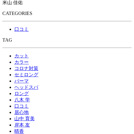
米山 佳佑
CATEGORIES
口コミ
TAG
カット
カラー
コロナ対策
セミロング
パーマ
ヘッドスパ
ロング
八木 学
口コミ
居心地
山中 育美
岸本 友
晴香