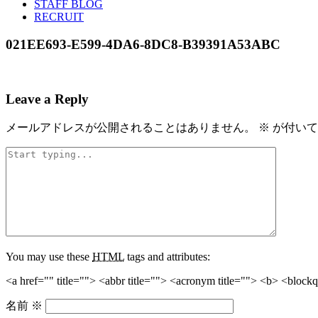
STAFF BLOG
RECRUIT
021EE693-E599-4DA6-8DC8-B39391A53ABC
Leave a Reply
メールアドレスが公開されることはありません。
※
が付いて
You may use these
HTML
tags and attributes:
<a href="" title=""> <abbr title=""> <acronym title=""> <b> <block
名前
※