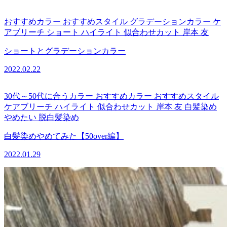
おすすめカラー
おすすめスタイル
グラデーションカラー
ケ
アブリーチ
ショート
ハイライト
似合わせカット
岸本 友
ショートとグラデーションカラー
2022.02.22
30代～50代に合うカラー
おすすめカラー
おすすめスタイル
ケアブリーチ
ハイライト
似合わせカット
岸本 友
白髪染め
やめたい
脱白髪染め
白髪染めやめてみた【50over編】
2022.01.29